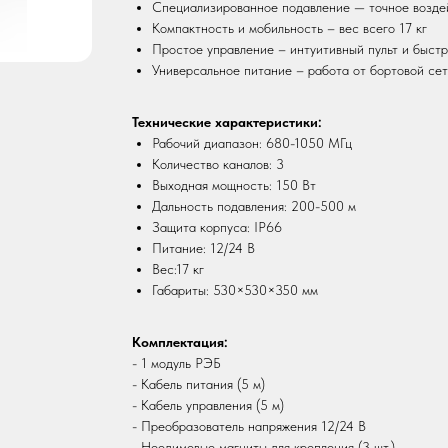
Специализированное подавление — точное возде
Компактность и мобильность – вес всего 17 кг
Простое управление – интуитивный пульт и быст
Универсальное питание – работа от бортовой сет
Технические характеристики:
Рабочий диапазон: 680-1050 МГц
Количество каналов: 3
Выходная мощность: 150 Вт
Дальность подавления: 200-500 м
Защита корпуса: IP66
Питание: 12/24 В
Вес:17 кг
Габариты: 530×530×350 мм
Комплектация:
- 1 модуль РЭБ
- Кабель питания (5 м)
- Кабель управления (5 м)
- Преобразователь напряжения 12/24 В
- Неодимовые магниты для крепления (3 шт.)