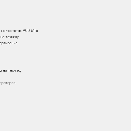
 на частотах 900 МГц
на технику
ертывание
а на технику
ераторов