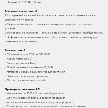
Габариты: 530×530×350 мм
Ключевые особенности:
1.Расширенный частотный диапазон — охватывает все популярные частоты
управления FPV-дронов
2.Ударопрочный корпус — защищает электронные компоненты в полевых
условиях
3.Универсальное крепление — возможность быстрой установки на любую технику
4.Эффективная система охлаждения — обеспечивает стабильную работу при
длительном использовании
Комплектация:
- Основной модуль РЭБ L4 680-2510
- Кабель питания (5 м)
- Кабель управления (5 м)
- Преобразователь напряжения 12/24 В
- Набор из 3 неодимовых магнитов для крепления
- Пульт дистанционного управления
- Паспорт изделия с инструкцией
Преимущества модели L4:
- Увеличенный до 2510 МГц частотный диапазон
- Оптимизированная система энергопотребления
- Улучшенная эргономика для удобства транспортировки
- Совместимость со всеми типами военной и специальной техники