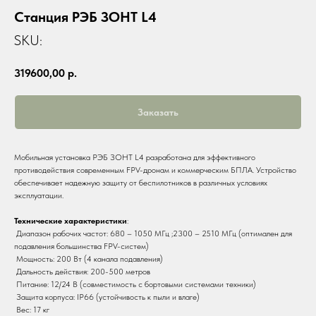
Станция РЭБ ЗОНТ L4
SKU:
319600,00
р.
Заказать
Мобильная установка РЭБ ЗОНТ L4 разработана для эффективного
противодействия современным FPV-дронам и коммерческим БПЛА. Устройство
обеспечивает надежную защиту от беспилотников в различных условиях
эксплуатации.
Технические характеристики
:
Диапазон рабочих частот: 680 – 1050 МГц ;2300 – 2510 МГц (оптимален для
подавления большинства FPV-систем)
Мощность: 200 Вт (4 канала подавления)
Дальность действия: 200-500 метров
Питание: 12/24 В (совместимость с бортовыми системами техники)
Защита корпуса: IP66 (устойчивость к пыли и влаге)
Вес: 17 кг